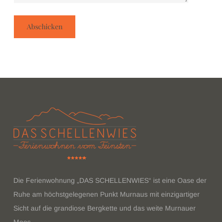
Die Ferienwohnung „DAS SCHELLENWIES“ ist eine Oase der
Ruhe am höchstgelegenen Punkt Murnaus mit einzigartiger
Sicht auf die grandiose Bergkette und das weite Murnauer